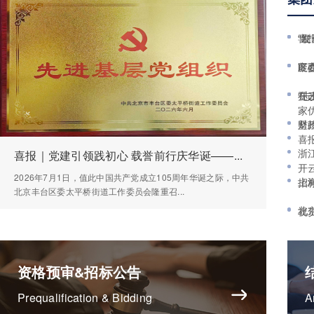
北京联合大学城市服务大数据平台补充建设（智慧交通
喜
“
“
海淀区六里屯垃圾填埋场六里屯垃圾填埋场填埋作业
凝
广
区
华北科技学院秘书综合实验室建设政府采购项目公开招
开
在
“
家优
财
坚
华北科技学院2019年管理学院设备政府采购项目公开
喜
浙
喜报｜党建引领践初心 载誉前行庆华诞——...
华北科技学院理学院2019年实验室建设政府采购项目
开
2026年7月1日，值此中国共产党成立105周年华诞之际，中共
上
招标
北京丰台区委太平桥街道工作委员会隆重召...
北京市大兴区第一职业学校大兴一职东校区冬季供暖服
北
祝贺
致
大兴一职信息中心及动漫计应耗材购置项目公开招标公
信..
资格预审&招标公告
华北科技学院环境工程学院2019年实验室建设政府采
Prequalification & Bidding
A