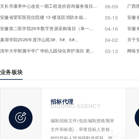
天长市康养中心改造一期工程造价咨询服务项目...
06-09
广西医
安徽省荣军医院住院楼 13 楼顶层消防水箱...
05-15
安徽
安徽第二医学院26年数字资源采购项目（单一...
04-16
安徽
巢湖学院2026年度泮山苑3#、5#、6#...
04-02
关于
清华大学附属中学广华幼儿园绿化养护项目 更...
03-13
网络
业务板块
招标代理
BIDDING AGENCY
编制招标文件(包括编制资格预审
文件和标底)，审查投标人资格，
组织投标人现场踏勘并答疑，组