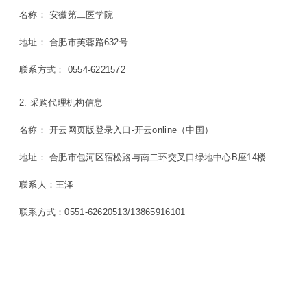
名称：
安徽第二医学院
地址：
合肥市芙蓉路632号
联系方式：
0554-6221572
2.
采购代理机构信息
名称：
开云网页版登录入口-开云online（中国）
地址：
合肥市包河区宿松路与南二环交叉口绿地中心B座14楼
联系人：王泽
联系方式：0551-62620513/
13865916101