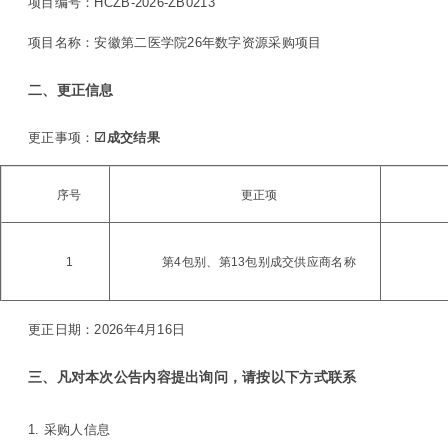
项目编号：HCZB-2026-ZB0213
项目名称：安徽第二医学院26年数字资源采购项目
二、更正信息
更正事项：
☑成交结果
序号
更正项
1
第4包别、第13包别成交供应商名称
更正日期：
2026
年4月16日
三、凡对本次公告内容提出询问，请按以下方式联系
1.
采购人信息