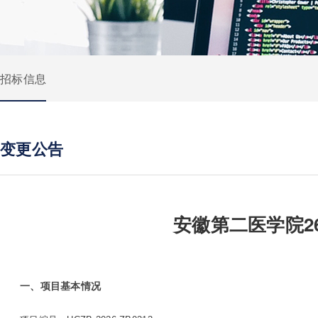
招标信息
变更公告
安徽第二医学院2
一、项目基本情况