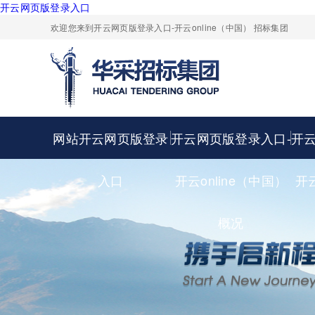
开云网页版登录入口
欢迎您来到开云网页版登录入口-开云online（中国） 招标集团
网站开云网页版登录
开云网页版登录入口-
开
入口
开云online（中国）
开云
概况