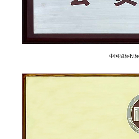
中国招标投标