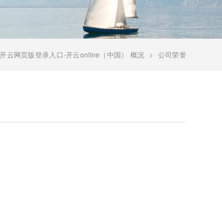
开云网页版登录入口-开云online（中国） 概况
公司荣誉