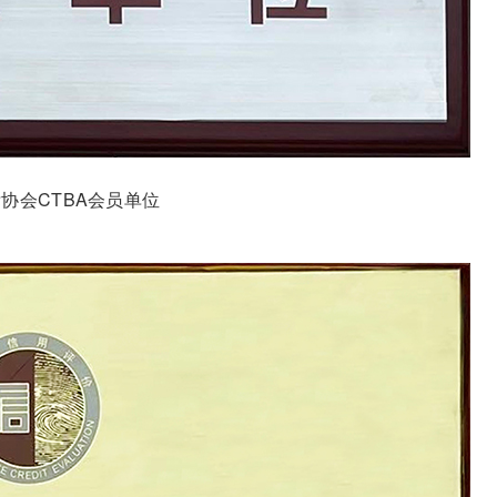
协会CTBA会员单位