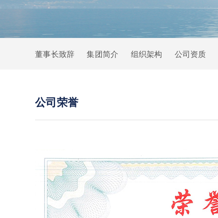
董事长致辞
集团简介
组织架构
公司资质
公司荣誉