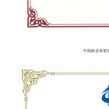
中国林业有害