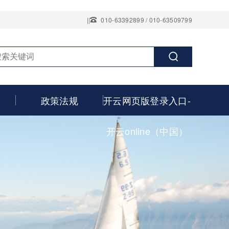
||
010-63392899 / 010-63509799
政策法规
开云网页版登录入口-
开云online（中国）