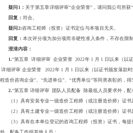
疑问
1：
关于第五章详细评审
“企业荣誉”，请问我公司所获
回复：
符合。
疑问
2:
咨询工程师（投资）证书定位与本项目无关。
回复：
本次评分项为
加分项而非硬性准入条件
，
不存在限
澄清内容：
1.
“第五章 详细评审 企业荣誉 2022年 1 月 1 日以
详细评审 企业荣誉 2022年 1 月 1 日以来（以证书颁
程造价咨询企业”、“先进单位”、“优秀单位”等同类表彰的，得
2.
“第五章 详细评审 团队人员配备 除最低人员要求外，
（
1）具有安装专业一级造价工程师（或注册造价师）证书且具
（
2）具有土建专业一级造价工程师（或注册造价师）证书且具
（
3）具有在本单位登记的咨询工程师（投资）证书，每提供一
外，配备工作组其他人员：