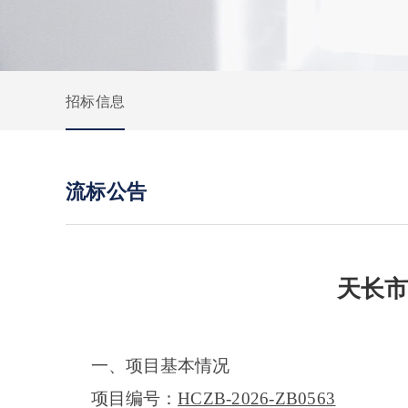
招标信息
流标公告
天长
一、项目基本情况
项目编号：
HCZB-2026-ZB05
63