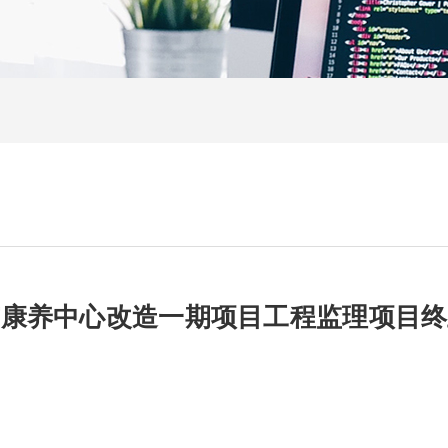
市康养中心改造一期项目工程监理项目终