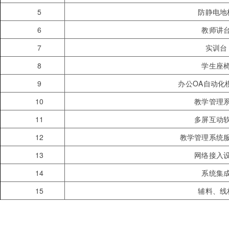
5
防静电地
6
教师讲
7
实训台
8
学生座
9
办公OA自动化
10
教学管理
11
多屏互动
12
教学管理系统
13
网络接入
14
系统集
15
辅料、线