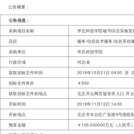
公告概要：
公告信息：
采购项目名称
华北科技学院秘书综合实验室
品目
服务/信息技术服务/信息系统
采购单位
华北科技学院
行政区域
河北省
获取招标文件时间
2019年10月21日 09:00 至 2
招标文件售价
￥500
获取招标文件的地点
北京开云网页版登录入口-开云o
开标时间
2019年11月12日 14:00
开标地点
北京市丰台区广安路9号国投财
预算金额
￥105.000000万元（人民币