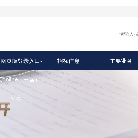
云网页版登录入口-
招标信息
主要业务
online（中国）
动态