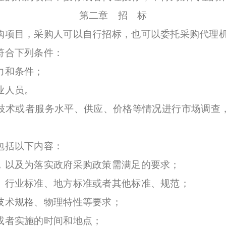
第二章 招 标
项目，采购人可以自行招标，也可以委托采购代理机
合下列条件：
力和条件；
业人员。
术或者服务水平、供应、价格等情况进行市场调查，
括以下内容：
以及为落实政府采购政策需满足的要求；
行业标准、地方标准或者其他标准、规范；
术规格、物理特性等要求；
者实施的时间和地点；