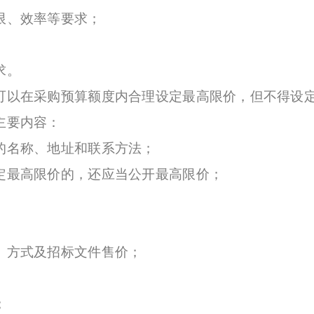
、效率等要求；
求。
以在采购预算额度内合理设定最高限价，但不得设
主要内容：
名称、地址和联系方法；
最高限价的，还应当公开最高限价；
方式及招标文件售价；
；