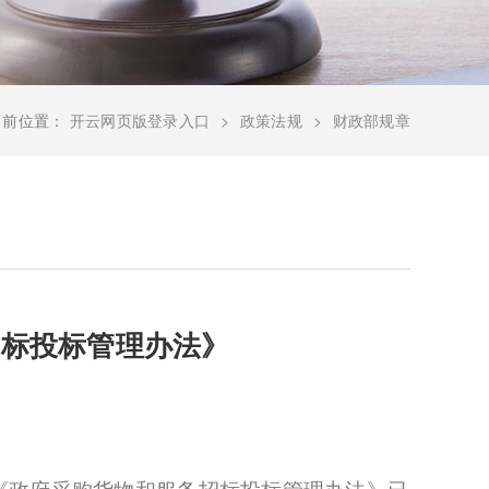
当前位置：
开云网页版登录入口
政策法规
财政部规章
招标投标管理办法》
）