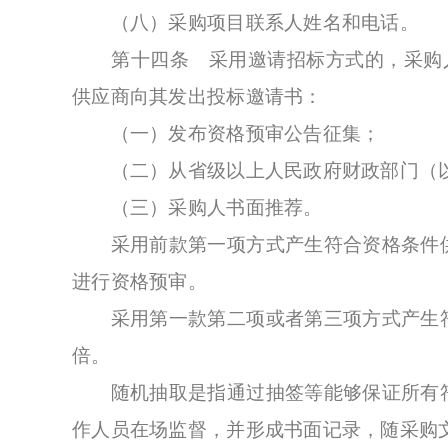
（八）采购项目联系人姓名和电话。
第十四条 采用邀请招标方式的，采购人
供应商向其发出投标邀请书：
（一）发布资格预审公告征集；
（二）从省级以上人民政府财政部门（以
（三）采购人书面推荐。
采用前款第一项方式产生符合资格条件供
进行资格预审。
采用第一款第二项或者第三项方式产生符
倍。
随机抽取是指通过抽签等能够保证所有符
作人员在场监督，并形成书面记录，随采购