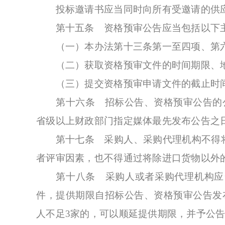
投标邀请书应当同时向所有受邀请的供
第十五条 资格预审公告应当包括以下
（一）本办法第十三条第一至四项、第六
（二）获取资格预审文件的时间期限、
（三）提交资格预审申请文件的截止时间
第十六条 招标公告、资格预审公告的公
省级以上财政部门指定媒体最先发布公告之
第十七条 采购人、采购代理机构不得将
者评审因素，也不得通过将除进口货物以外
第十八条 采购人或者采购代理机构应当
件，提供期限自招标公告、资格预审公告发
人不足3家的，可以顺延提供期限，并予公