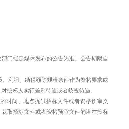
部门指定媒体发布的公告为准。公告期限自
、利润、纳税额等规模条件作为资格要求或
，对投标人实行差别待遇或者歧视待遇。
的时间、地点提供招标文件或者资格预审文
，获取招标文件或者资格预审文件的潜在投标