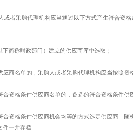
或者采购代理机构应当通过以下方式产生符合资格条
下简称财政部门）建立的供应商库中选取；
应商名单的，采购人或者采购代理机构应当按照资格
合资格条件供应商名单的，备选的符合资格条件供应
合资格条件供应商机会均等的方式选定供应商。随机
文件一并存档。