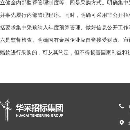
立健全内部监督管理制度等。四是采购方式。明确集中
并事先履行内部管理程序。同时，明确可采用非公开招
括要求集中采购纳入年度预算管理、做好信息公开工作
六是监督检查。明确国有金融企业应自觉接受财政、审
赠款进行采购的，可从其约定，但不得损害国家利益和
185