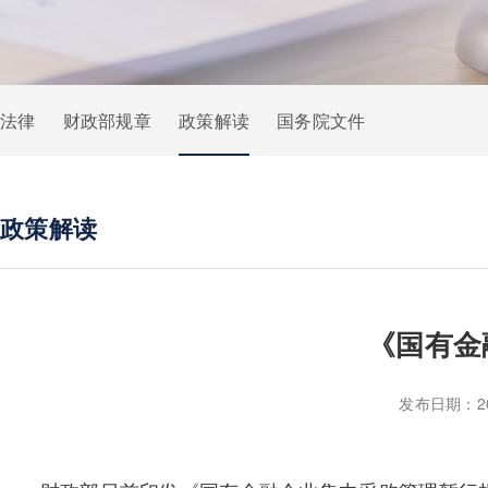
法律
财政部规章
政策解读
国务院文件
政策解读
《国有金
发布日期：20