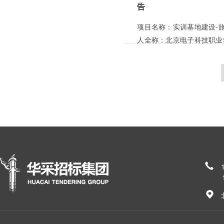
告
项目名称：实训基地建设-旅
人全称：北京电子科技职业学
185