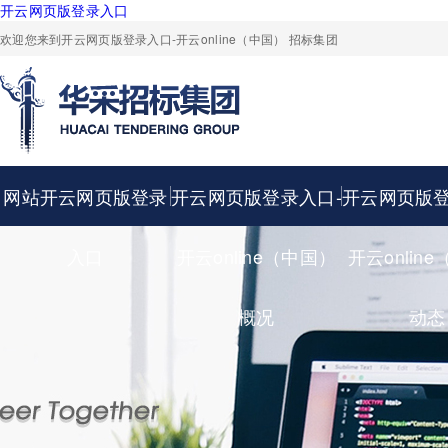
开云网页版登录入口
欢迎您来到开云网页版登录入口-开云online（中国） 招标集团
网站开云网页版登录
开云网页版登录入口-
开云网页版登
入口
开云online（中国）
开云onlin
概况
动态