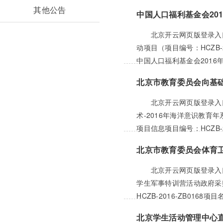
其他公告
中国人口福利基金会20
北京开云网页版登录入口-
动项目（项目编号：HCZB-
中国人口福利基金会2016年
北京市教育委员会向基础
北京开云网页版登录入口-
术-2016年海洋意识教育
项目信息项目编号：HCZB-201
北京市教育委员会体育
北京开云网页版登录入口-
学生军事特训营活动政府采购
HCZB-2016-ZB0168项
北京学生活动管理中心