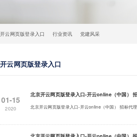
开云网页版登录入口
行业资讯
党建风采
开云网页版登录入口
北京开云网页版登录入口-开云online（中国
01-15
北京开云网页版登录入口-开云online（中国） 招标
2020
北京开云网页版登录入口-开云online（中国）